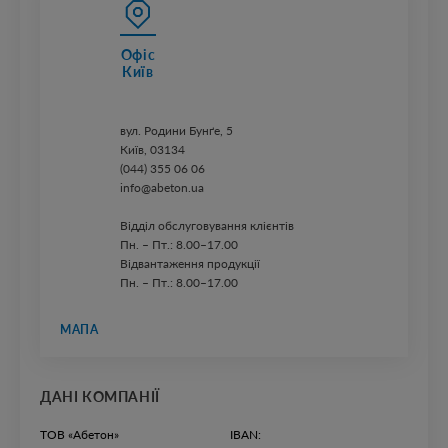
Офіс
Київ
вул. ​Родини Бунґе, 5
Київ, 03134
(044) 355 06 06
info@abeton.ua
Відділ обслуговування клієнтів
Пн. – Пт.: 8.00–17.00
Відвантаження продукції
Пн. – Пт.: 8.00–17.00
МАПА
ДАНІ КОМПАНІЇ
ТОВ «Абетон»
IBAN: