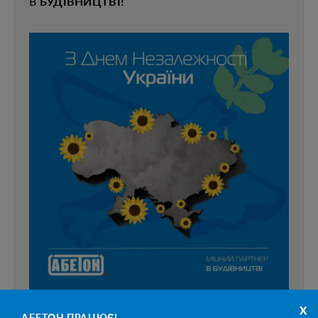
В
БУДІВНИЦТВІ!
x
АБЕТОН ПРАЦЮЄ!