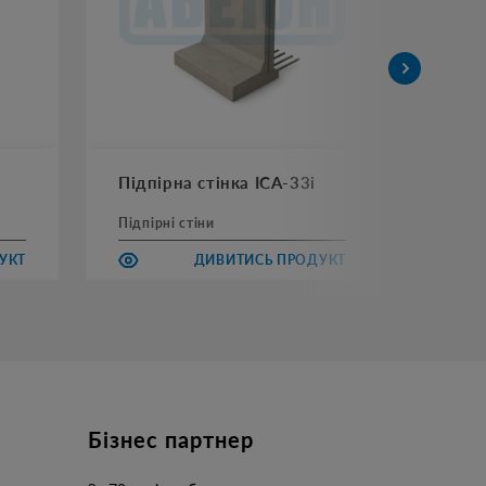
Підпірна стінка ІСА-33і
Підпі
Підпірні стіни
Підпір
УКТ
ДИВИТИСЬ ПРОДУКТ
Бізнес партнер