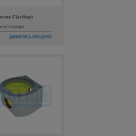
ip
птик ClariSept
исні споруди
ДИВИТИСЬ ПРОДУКТ