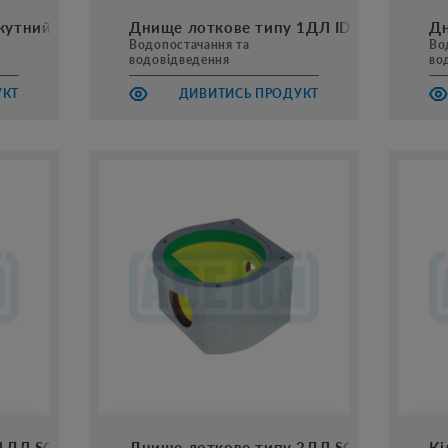
кутний AbRain
Днище лоткове типу 1ДЛ IDA
Дн
Водопостачання та
Во
водовідведення
во
УКТ
ДИВИТИСЬ ПРОДУКТ
1ДЛ SOVA Plast
Днище лоткове типу 2ДЛ SOVA Plast
Кі