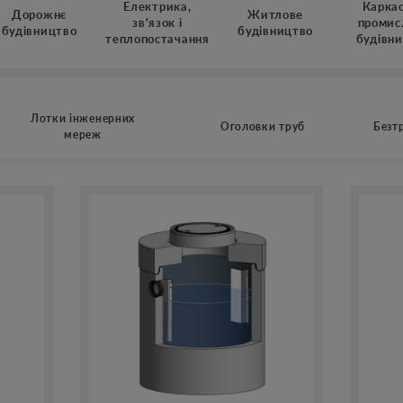
Електрика,
Каркас
Дорожнє
Житлове
зв'язок і
промис
будівництво
будівництво
теплопостачання
будівн
Лотки інженерних
Оголовки труб
Безт
мереж