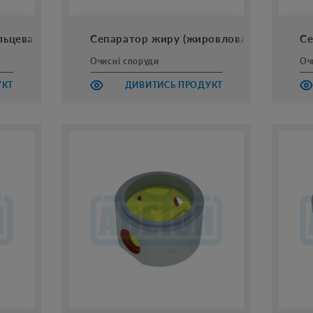
льцева Тпф AbBox
Сепаратор жиру (жировловлювач) ClariL
Се
Очисні споруди
Оч
УКТ
ДИВИТИСЬ ПРОДУКТ