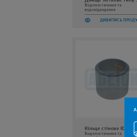
Водопостачання та
водовідведення
ДИВИТИСЬ ПРОД
А
Кільце стінове IDA КС
Водопостачання та