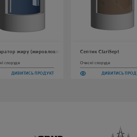
аратор жиру (жировловлювач) ClariLip
Септик ClariSept
ні споруди
Очисні споруди
ДИВИТИСЬ ПРОДУКТ
ДИВИТИСЬ ПРОД