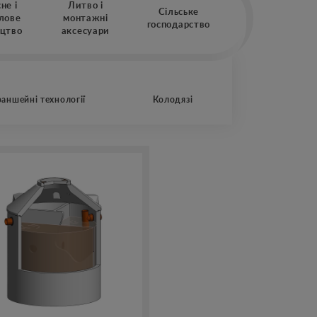
не і
Литво і
Сільське
лове
монтажні
господарство
ицтво
аксесуари
Кам
раншейні технології
Колодязі
великога