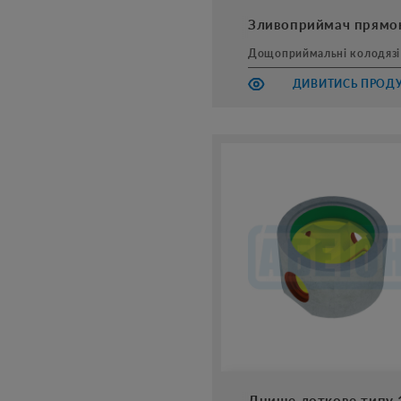
Зливоприймач прямо
Дощоприймальні колодязі
ДИВИТИСЬ ПРОД
Днище лоткове типу 