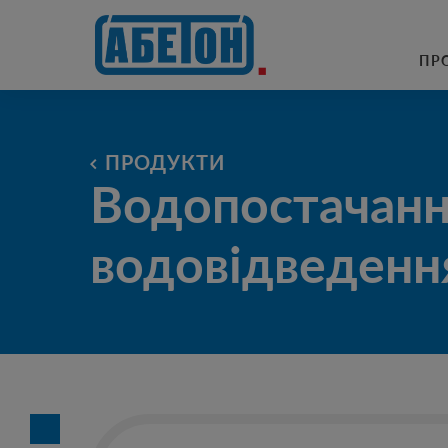
очисні споруди
ПР
ПРОДУКТИ
Водопостачанн
водовідведенн