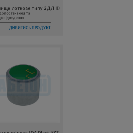
ище лоткове типу 2ДЛ IDA
допостачання та
довідведення
ДИВИТИСЬ ПРОДУКТ
льце стінове IDA Plast КСГ