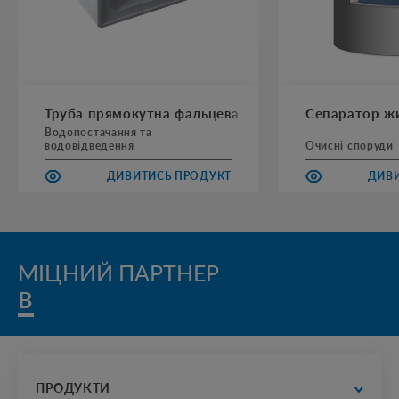
Труба прямокутна фальцева Тпф AbBox
Сепаратор жи
Водопостачання та
водовідведення
Очисні споруди
ДИВИТИСЬ ПРОДУКТ
ДИВИ
МІЦНИЙ ПАРТНЕР
В БУ
ПРОДУКТИ