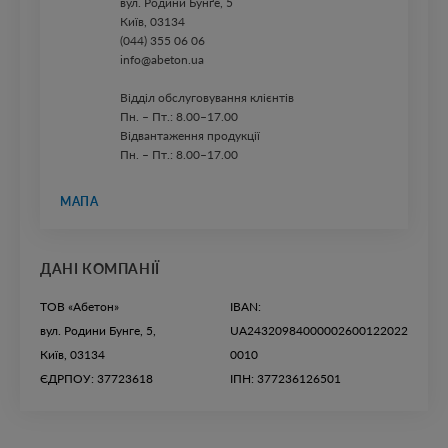
вул. ​Родини Бунґе, 5
Київ, 03134
(044) 355 06 06
info@abeton.ua
Відділ обслуговування клієнтів
Пн. – Пт.: 8.00–17.00
Відвантаження продукції
Пн. – Пт.: 8.00–17.00
МАПА
ДАНІ КОМПАНІЇ
ТОВ «Абетон»
IBAN:
вул. Родини Бунге, 5,
UA24320984000002600122022
Київ, 03134
0010
ЄДРПОУ: 37723618
ІПН: 377236126501