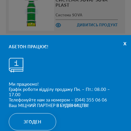
PLAST
Система SOVA
ДИВИТИСЬ ПРОДУКТ
x
АБЕТОН ПРАЦЮЄ!
Дощоприймачі AbRain
бордюрні
Дощоприймальні колодязі
ДИВИТИСЬ ПРОДУКТ
Ми працюємо!
Графік роботи відділу продажу Пн. – Пт.: 08.00 –
17.00
Телефонуйте нам за номером – (044) 355 06 06
БІЛЬШЕ
Ваш МІЦНИЙ ПАРТНЕР
В БУДІВНИЦТВІ
!
ЗГОДЕН