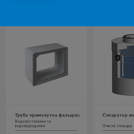
ПОПУЛЯРНІ ПРОДУКТИ
Труба прямокутна фальцева Тпф AbBox
Сепаратор жи
Водопостачання та
водовідведення
Очисні споруди