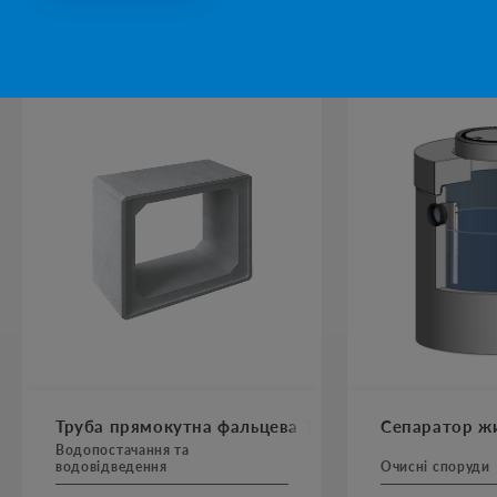
ПОПУЛЯРНІ ПРОДУКТИ
Труба прямокутна фальцева Тпф AbBox
Сепаратор жи
Водопостачання та
водовідведення
Очисні споруди