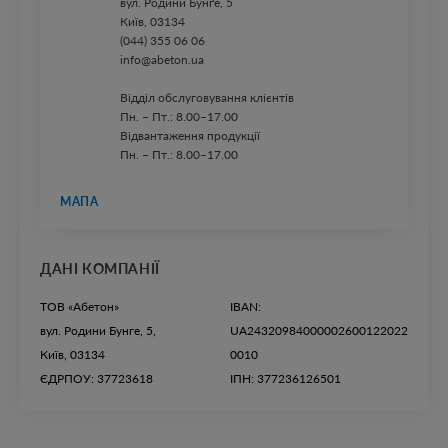
вул. ​Родини Бунґе, 5
Київ, 03134
(044) 355 06 06
info@abeton.ua
Відділ обслуговування клієнтів
Пн. – Пт.: 8.00–17.00
Відвантаження продукції
Пн. – Пт.: 8.00–17.00
МАПА
ДАНІ КОМПАНІЇ
ТОВ «Абетон»
IBAN:
вул. Родини Бунге, 5,
UA24320984000002600122022
Київ, 03134
0010
ЄДРПОУ: 37723618
ІПН: 377236126501