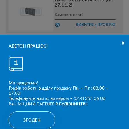
27.11.2)
Камери теплові
ДИВИТИСЬ ПРОДУКТ
x
АБЕТОН ПРАЦЮЄ!
Панель стеновая КС-8 (ПС
51.11.2)
Камери теплові
ДИВИТИСЬ ПРОДУКТ
Ми працюємо!
Графік роботи відділу продажу Пн. – Пт.: 08.00 –
17.00
Телефонуйте нам за номером – (044) 355 06 06
БІЛЬШЕ
Ваш МІЦНИЙ ПАРТНЕР
В БУДІВНИЦТВІ
!
ЗГОДЕН