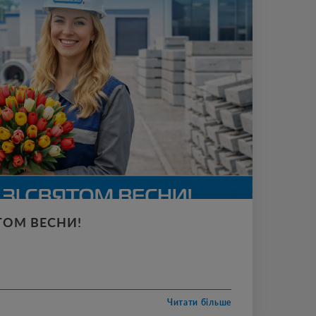
ТОМ ВЕСНИ!
!Бажаємо вам сонячного настрою, гармонії,
гнень. Нехай кожен день приносить радість,
майбутньому. Дякуємо за вашу енергію,
які роблять цей світ кращим.Нехай у житті завжди
бові та весни!
Читати більше