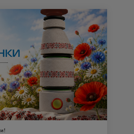
и!
, пам’ять поколінь, сила традицій і символ