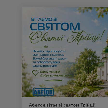
Абетон вітає зі святом Трійці!
Щиро вітаємо з Трійцею! Бажаємо, щоб у вашому