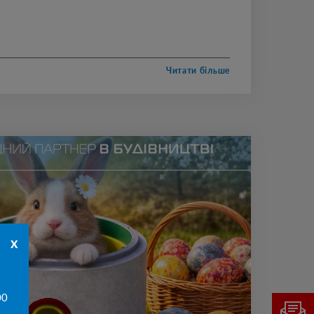
о духу. Нехай у кожному орнаменті живе любов
в майбутнє,а в кожному серці – гордість бути
є. Шануймо традиції. Єднаймося заради
Читати більше
x
00