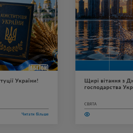
уції України!
Щирі вітання з Д
Вода – основа життя, ро
господарства Укр
надзвичайно важливою д
кожної родини.
СВЯТА
Читати більше