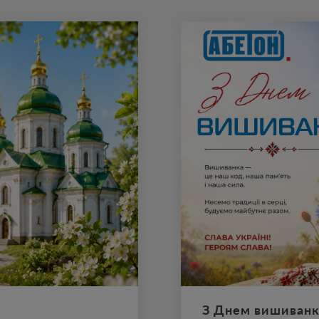
З Днем вишиванк
 домі завжди панували
Вишиванка – це код нації