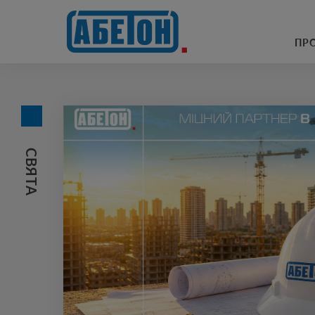
очисні споруди
ПР
СВЯТА