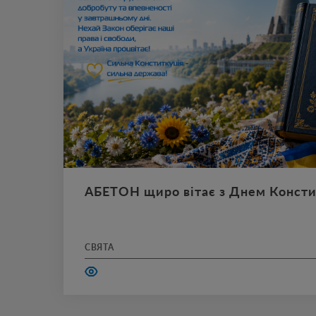
АБЕТОН щиро вітає з Днем Констит
АБЕТОН щиро вітає з Днем Конституції України!
СВЯТА