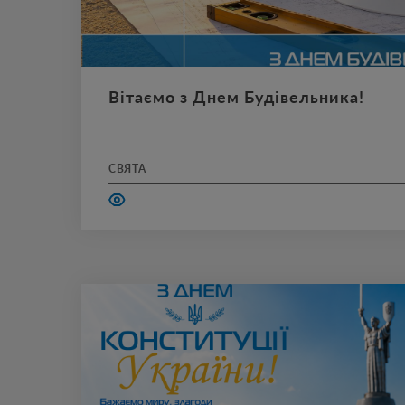
Вітаємо з Днем Будівельника!
Вітаємо з Днем Будівельника! Нехай кожен проєк
рішення – надійним, а кожен день приносить нов
розвитку.
СВЯТА