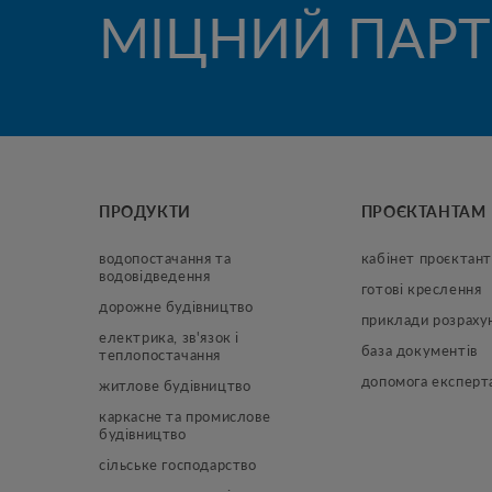
МІЦНИЙ ПАРТ
ПРОДУКТИ
ПРОЄКТАНТАМ
водопостачання та 
кабінет проєктант
водовідведення
готові креслення
дорожне будівництво
приклади розраху
електрика, зв'язок і 
база документів
теплопостачання
допомога експерт
житлове будівництво
каркасне та промислове 
будівництво
сільське господарство