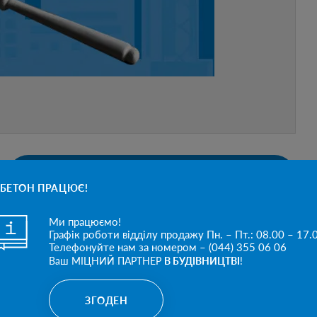
NEXT NEWS
З ДНЕМ УКРАЇНСЬКОЇ
БЕТОН ПРАЦЮЄ!
ДЕРЖАВНОСТІ!
Ми працюємо!
Графік роботи відділу продажу Пн. – Пт.: 08.00 – 17.
Телефонуйте нам за номером – (044) 355 06 06
Ваш МІЦНИЙ ПАРТНЕР
В БУДІВНИЦТВІ
!
ЗГОДЕН