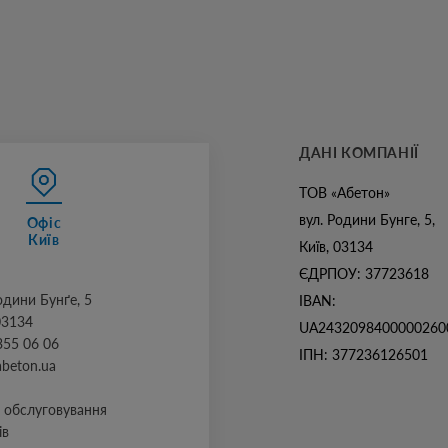
ДАНІ КОМПАНІЇ
ТОВ «Абетон»
вул. Родини Бунге, 5,
Офіс
Київ
Київ, 03134
ЄДРПОУ: 37723618
Родини Бунґе, 5
IBAN:
03134
UA2432098400000260
355 06 06
ІПН: 377236126501
abeton.ua
л обслуговування
ів