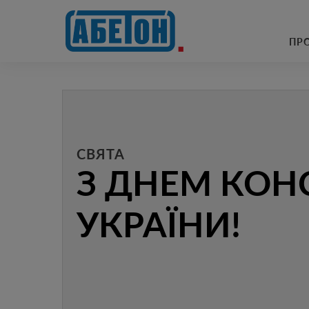
очисні споруди
ПР
СВЯТА
З ДНЕМ КОН
УКРАЇНИ!