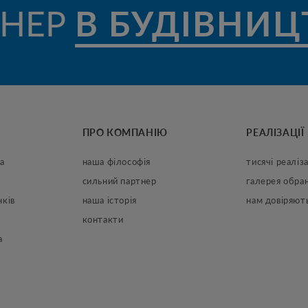
НЕР
В БУДІВНИЦ
ПРО КОМПАНІЮ
РЕАЛІЗАЦІЇ
а
наша філософія
тисячі реаліза
сильний партнер
галерея обран
нків
наша історія
нам довіряют
контакти
а