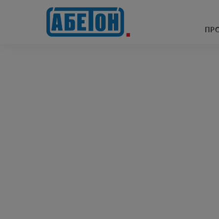
очисні споруди
ПР