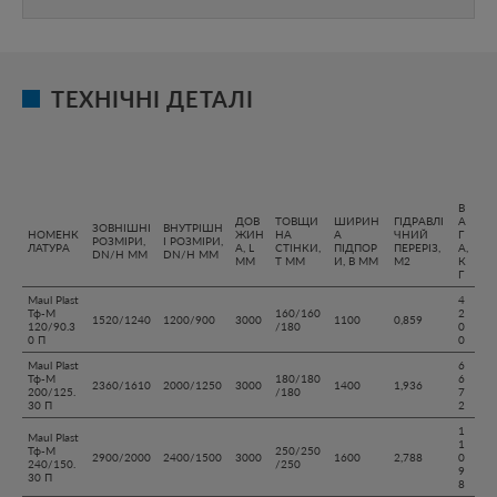
ТЕХНІЧНІ ДЕТАЛІ
В
ДОВ
ТОВЩИ
ШИРИН
ГІДРАВЛІ
А
ЗОВНІШНІ
ВНУТРІШН
НОМЕНК
ЖИН
НА
А
ЧНИЙ
Г
РОЗМІРИ,
І РОЗМІРИ,
ЛАТУРА
А, L
СТІНКИ,
ПІДПОР
ПЕРЕРІЗ,
А,
DN/H ММ
DN/H ММ
ММ
T ММ
И, B ММ
М2
К
Г
Maul Plast
4
Тф-М
160/160
2
1520/1240
1200/900
3000
1100
0,859
120/90.3
/180
0
0 П
0
Maul Plast
6
Тф-М
180/180
6
2360/1610
2000/1250
3000
1400
1,936
200/125.
/180
7
30 П
2
1
Maul Plast
1
Тф-М
250/250
2900/2000
2400/1500
3000
1600
2,788
0
240/150.
/250
9
30 П
8