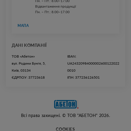
Пн. – Пт.: 8.00–17.00
Відвантаження продукції
Пн. – Пт.: 8.00–17.00
МАПА
ДАНІ КОМПАНІЇ
ТОВ «Абетон»
IBAN:
вул. Родини Бунге, 5,
UA24320984000002600122022
Київ, 03134
0010
ЄДРПОУ: 37723618
ІПН: 377236126501
Всі права захищені. © ТОВ "АБЕТОН" 2026.
COOKIES