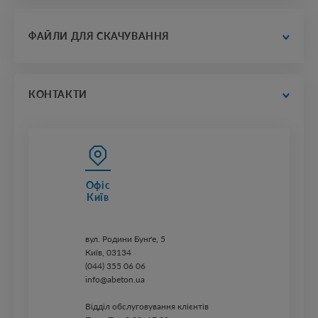
тисячі реалізацій по всій країн
галерея обраних проєктів
ФАЙЛИ ДЛЯ СКАЧУВАННЯ
нам довіряють
каталоги
прайс-листи
КОНТАКТИ
Офіс
Київ
вул. ​Родини Бунґе, 5
Київ, 03134
(044) 355 06 06
info@abeton.ua
Відділ обслуговування клієнтів