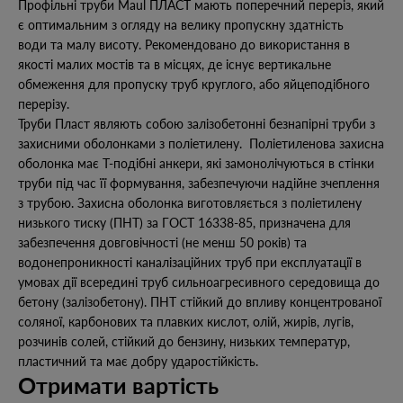
Профільні труби Maul ПЛАСТ мають поперечний переріз, який
є оптимальним з огляду на велику пропускну здатність
води та малу висоту. Рекомендовано до використання в
якості малих мостів та в місцях, де існує вертикальне
обмеження для пропуску труб круглого, або яйцеподібного
перерізу.
Труби Пласт являють собою залізобетонні безнапірні труби з
захисними оболонками з поліетилену. Поліетиленова захисна
оболонка має Т-подібні анкери, які замонолічуються в стінки
труби під час її формування, забезпечуючи надійне зчеплення
з трубою. Захисна оболонка виготовляється з поліетилену
низького тиску (ПНТ) за ГОСТ 16338-85, призначена для
забезпечення довговічності (не менш 50 років) та
водонепроникності каналізаційних труб при експлуатації в
умовах дії всередині труб сильноагресивного середовища до
бетону (залізобетону). ПНТ стійкий до впливу концентрованої
соляної, карбонових та плавких кислот, олій, жирів, лугів,
розчинів солей, стійкий до бензину, низьких температур,
пластичний та має добру ударостійкість.
Отримати вартість