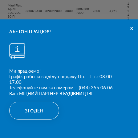
1
Maul Plast
9
Тф-М
300/300
3800/2640
3200/2000
3000
2800
4,952
1
320/200.
/300
1
30 П
1
2
x
Maul Plast
2
Тф-М
320/300
АБЕТОН ПРАЦЮЄ!
4240
3600/2250
3000
3160
6,273
5
360/225.
/340
7
30 П
9
ІНШІ ПРОДУКТИ
Ми працюємо!
Графік роботи відділу продажу Пн. – Пт.: 08.00 –
17.00
Телефонуйте нам за номером – (044) 355 06 06
Ваш МІЦНИЙ ПАРТНЕР
В БУДІВНИЦТВІ
!
ЗГОДЕН