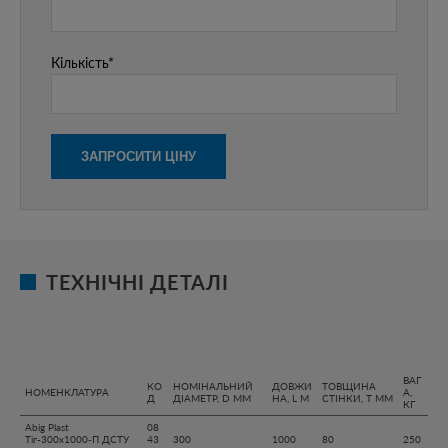
Кількість*
ТЕХНІЧНІ ДЕТАЛІ
ВАГ
КО
НОМІНАЛЬНИЙ
ДОВЖИ
ТОВЩИНА
НОМЕНКЛАТУРА
А,
Д
ДІАМЕТР, D ММ
НА, L М
СТІНКИ, T ММ
КГ
Abig Plast
08
Тіг-300х1000-П ДСТУ
43
300
1000
80
250