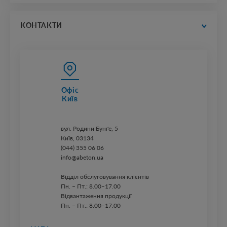
каталоги
прайс-листи
КОНТАКТИ
Офіс
Київ
вул. ​Родини Бунґе, 5
Київ, 03134
(044) 355 06 06
info@abeton.ua
Відділ обслуговування клієнтів
Пн. – Пт.: 8.00–17.00
Відвантаження продукції
Пн. – Пт.: 8.00–17.00