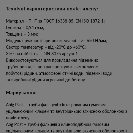
Технічні характеристики поліетилену:
Матеріал – ПНТ за ГОСТ 16338-85, EN ISO 1872-1;
Густина – 0,94 г/см;
Товщина – 3 мм;
Модуль пружності при розтягуванні – >= 650 Н/мм;
Сектор температур – від -20°C до +60°C;
Хімічна стійкість – DIN 8075 аркуш 1
Використовуються для прокладання підземних
трубопроводів, що транспортують самопливом
побутові рідини, атмосферні стічні води, підземні води
та виробничі рідини агресивні до бетону
Маркування:
Abig Plast – труби фальцеві з інтегрованим гумовим
ущільнюючим кільцем та внутрішньою захисною оболонкою з
поліетилену
Abg Plast – труби фальцеві з клиноподібним гумовим
ущільнюючим кільцем та внутрішньою захисною оболонкою з