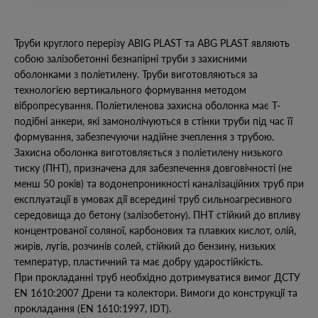
Труби круглого перерізу ABIG PLAST та ABG PLAST являють
собою залізобетонні безнапірні труби з захисними
оболонками з поліетилену. Труби виготовляються за
технологією вертикального формування методом
вібропресування. Поліетиленова захисна оболонка має Т-
подібні анкери, які замонолічуються в стінки труби під час її
формування, забезпечуючи надійне зчеплення з трубою.
Захисна оболонка виготовляється з поліетилену низького
тиску (ПНТ), призначена для забезпечення довговічності (не
менш 50 років) та водонепроникності каналізаційних труб при
експлуатації в умовах дії всередині труб сильноагресивного
середовища до бетону (залізобетону). ПНТ стійкий до впливу
концентрованої соляної, карбонових та плавких кислот, олій,
жирів, лугів, розчинів солей, стійкий до бензину, низьких
температур, пластичний та має добру ударостійкість.
При прокладанні труб необхідно дотримуватися вимог ДСТУ
EN 1610:2007 Дрени та колектори. Вимоги до конструкції та
прокладання (EN 1610:1997, ІDT).