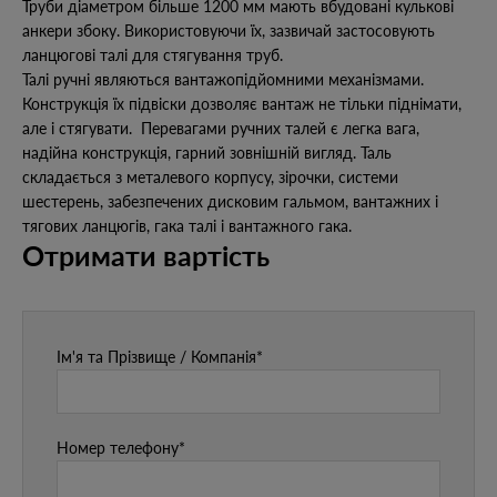
Труби діаметром більше 1200 мм мають вбудовані кулькові
анкери збоку. Використовуючи їх, зазвичай застосовують
ланцюгові талі для стягування труб.
Талі ручні являються вантажопідйомними механізмами.
Конструкція їх підвіски дозволяє вантаж не тільки піднімати,
але і стягувати. Перевагами ручних талей є легка вага,
надійна конструкція, гарний зовнішній вигляд. Таль
складається з металевого корпусу, зірочки, системи
шестерень, забезпечених дисковим гальмом, вантажних і
тягових ланцюгів, гака талі і вантажного гака.
Отримати вартість
Ім'я та Прізвище / Компанія*
Номер телефону*