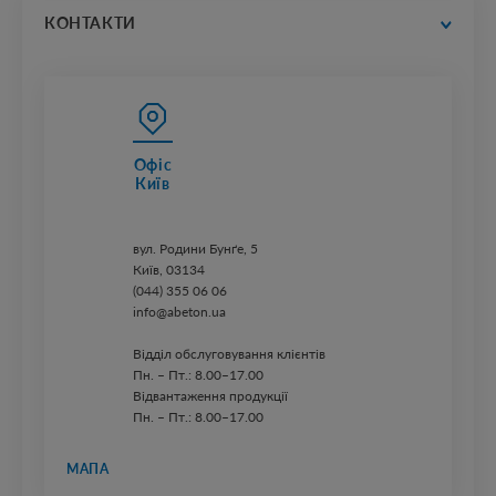
прайс-листи
КОНТАКТИ
Офіс
Київ
вул. ​Родини Бунґе, 5
Київ, 03134
(044) 355 06 06
info@abeton.ua
Відділ обслуговування клієнтів
Пн. – Пт.: 8.00–17.00
Відвантаження продукції
Пн. – Пт.: 8.00–17.00
МАПА