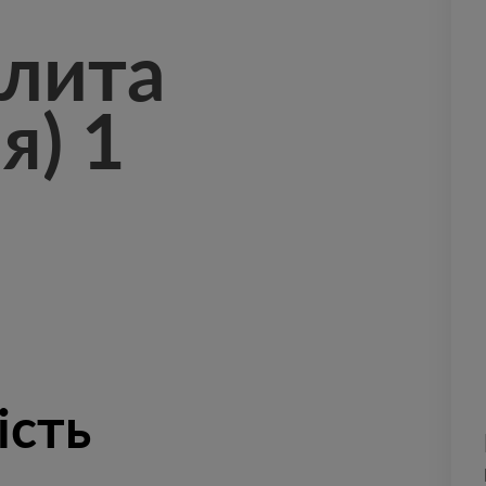
плита
я) 1
ість