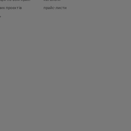
их проєктів
прайс-листи
ь