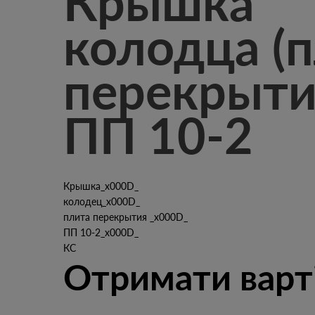
Крышка
колодца (
перекрыти
ПП 10-2
Крышка_x000D_
колодец_x000D_
плита перекрытия _x000D_
ПП 10-2_x000D_
КС
Отримати варт