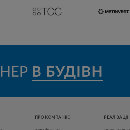
НЕР
В БУДІВНИЦ
ПРО КОМПАНІЮ
РЕАЛІЗАЦІЇ
а
наша філософія
тисячі реаліза