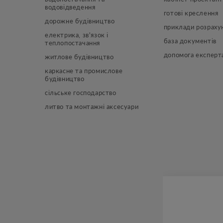
водовідведення
готові креслення
дорожне будівництво
приклади розраху
електрика, зв'язок і 
база документів
теплопостачання
допомога експерт
житлове будівництво
каркасне та промислове 
будівництво
сільське господарство
литво та монтажні аксесуари