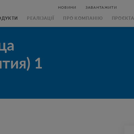
НОВИНИ
ЗАВАНТАЖИТИ
ОДУКТИ
РЕАЛІЗАЦІЇ
ПРО КОМПАНІЮ
ПРОЄКТ
ытия) 1
ца
ЗАВАНТАЖИТИ 
ЗАВАНТАЖИ
КАТАЛОГ
ПРАЙС
тия) 1
ЗАВАНТАЖИТ
И