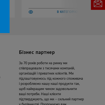
ГОРІЮ
В КАТЕГОРІЮ
Бізнес партнер
За 70 років роботи на ринку ми
співпрацювали з тисячами компаній,
організацій і приватних клієнтів. Ми
підлаштовуємось під кожного споживача
і розробляємо нашу наші продукти так,
щоб найкращим чином задовольнити
ваші потреби. Наші клієнти
підтверджують, що ми – сильний партнер
у будівництві. Пропонуємо вам