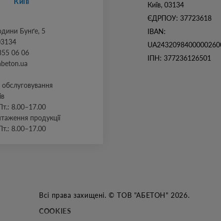
Київ
Київ, 03134
ЄДРПОУ: 37723618
Родини Бунґе, 5
IBAN:
03134
UA2432098400000260
355 06 06
ІПН: 377236126501
abeton.ua
л обслуговування
ів
Пт.: 8.00–17.00
нтаження продукції
Пт.: 8.00–17.00
Всі права захищені. © ТОВ "АБЕТОН" 2026.
COOKIES