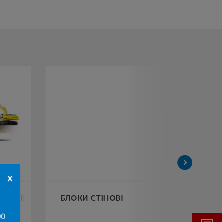
x
ОЛОГІЇ
БЛОКИ СТІНОВІ
БО
00