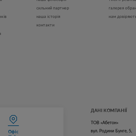
сильний партнер
галерея обран
нків
наша історія
нам довіряют
контакти
а
ДАНІ КОМПАНІЇ
ТОВ «Абетон»
вул. Родини Бунге, 5,
Офіс