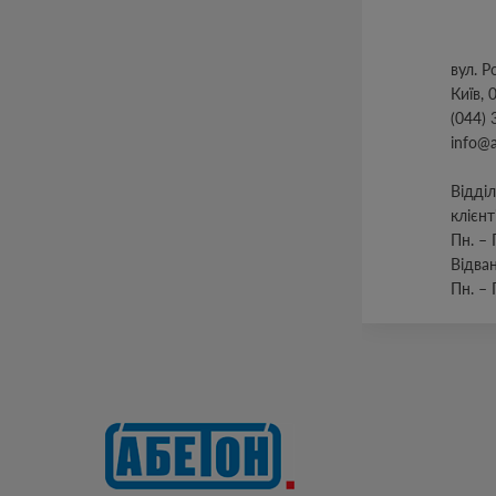
вул. ​
Київ, 
(044) 
info@
Відді
клієнт
Пн. – 
Відва
Пн. – 