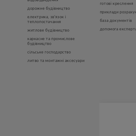
готові креслення
дорожне будівництво
приклади розраху
електрика, зв'язок і 
база документів
теплопостачання
допомога експерт
житлове будівництво
каркасне та промислове 
будівництво
сільське господарство
литво та монтажні аксесуари