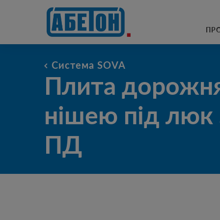
очисні споруди
ПР
Плита дорожня з нішею під л
Система SOVA
ПД
Плита дорожня
нішею під люк
КАТ
ПД