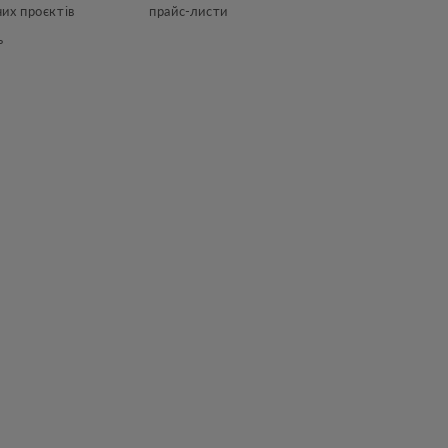
их проєктів
прайс-листи
ь