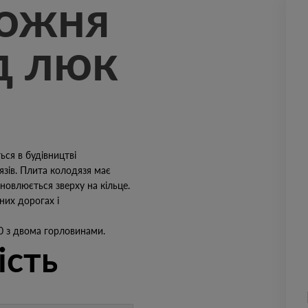
рожня
д люк
ся в будівництві
язів. Плита колодязя має
новлюється зверху на кільце.
них дорогах і
0 з двома горловинами.
ість