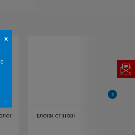
x
00
ОЛОГІЇ
БЛОКИ СТІНОВІ
БО