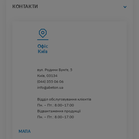
прайс-листи
КОНТАКТИ
Офіс
Київ
вул. ​Родини Бунґе, 5
Київ, 03134
(044) 355 06 06
info@abeton.ua
Відділ обслуговування клієнтів
Пн. – Пт.: 8.00–17.00
Відвантаження продукції
Пн. – Пт.: 8.00–17.00
МАПА