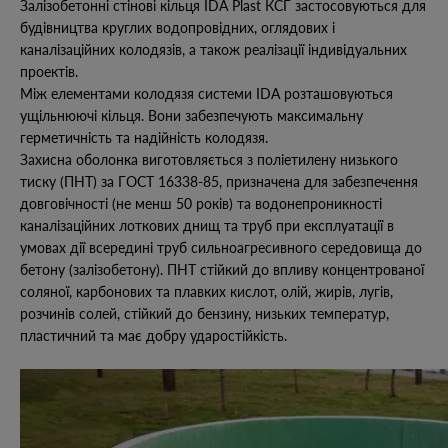
Залізобетонні стінові кільця IDA Plast КСГ застосовуються для
будівництва круглих водопровідних, оглядових і
каналізаційних колодязів, а також реалізації індивідуальних
проектів.
Між елементами колодязя системи IDA розташовуються
ущільнюючі кільця. Вони забезпечують максимальну
герметичність та надійність колодязя.
Захисна оболонка виготовляється з поліетилену низького
тиску (ПНТ) за ГОСТ 16338-85, призначена для забезпечення
довговічності (не менш 50 років) та водонепроникності
каналізаційних лоткових днищ та труб при експлуатації в
умовах дії всередині труб сильноагресивного середовища до
бетону (залізобетону). ПНТ стійкий до впливу концентрованої
соляної, карбонових та плавких кислот, олій, жирів, лугів,
розчинів солей, стійкий до бензину, низьких температур,
пластичний та має добру ударостійкість.