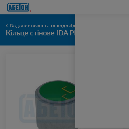
очисні споруди
Водопостачання та водовідведення
Кільце стінове IDA Plast КСГ
збільшити