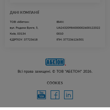
ДАНІ КОМПАНІЇ
ТОВ «Абетон»
IBAN:
вул. Родини Бунге, 5,
UA24320984000002600122022
Київ, 03134
0010
ЄДРПОУ: 37723618
ІПН: 377236126501
Всі права захищені. © ТОВ "АБЕТОН" 2026.
COOKIES