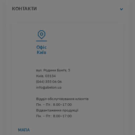
прайс-листи
КОНТАКТИ
Офіс
Київ
вул. ​Родини Бунґе, 5
Київ, 03134
(044) 355 06 06
info@abeton.ua
Відділ обслуговування клієнтів
Пн. – Пт.: 8.00–17.00
Відвантаження продукції
Пн. – Пт.: 8.00–17.00
МАПА