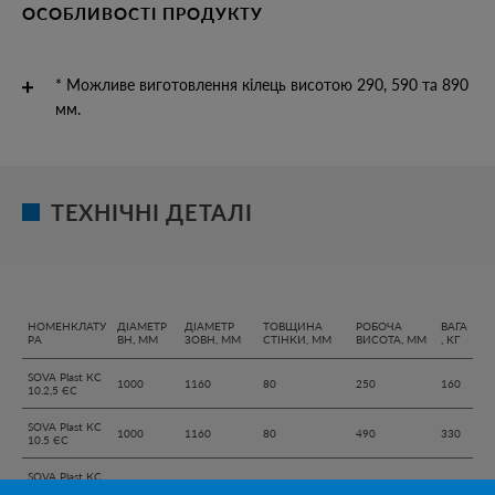
ОСОБЛИВОСТІ ПРОДУКТУ
* Можливе виготовлення кілець висотою 290, 590 та 890
мм.
ТЕХНІЧНІ ДЕТАЛІ
НОМЕНКЛАТУ
ДІАМЕТР
ДІАМЕТР
ТОВЩИНА
РОБОЧА
ВАГА
РА
ВН, ММ
ЗОВН, ММ
СТІНКИ, ММ
ВИСОТА, ММ
, КГ
SOVA Plast КС
1000
1160
80
250
160
10.2,5 ЄС
SOVA Plast КС
1000
1160
80
490
330
10.5 ЄС
SOVA Plast КС
1000
1160
80
990
670
10.10 ЄС