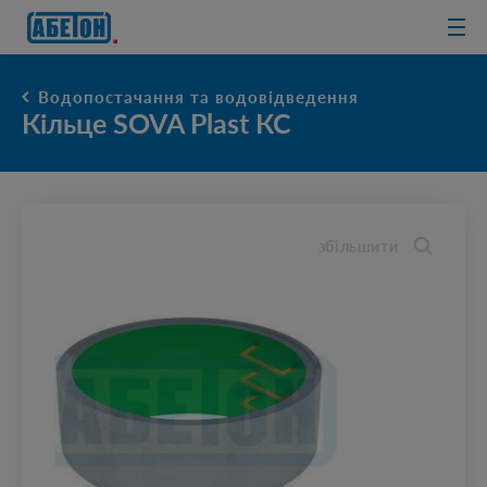
очисні споруди
Водопостачання та водовідведення
Кільце SOVA Plast КС
збільшити