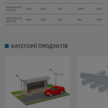
SOVA Plast КС
2400
2640
120
1990
4720
24.20 ЄС
SOVA Plast КС
3000
3400
400
990
4950
30.10 ЄС
КАТЕГОРІЇ ПРОДУКТІВ