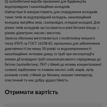
Ці залізобетонні вироби призначені для будівництва
водопровідних і каналізаційних колодязів.
Найчастіше їх використовують для спорудження колодязів
таких типів як водопровідний колодязь, каналізаційний
колодязь (вигрібна яма), газопровідні, оглядові колодязі. Для
різних типів колодязів застосовуються різні бетонні кільця, з
різним діаметром, масою і висотою.
Захисна оболонка виготовляється з поліетилену низького
тиску (ПНТ) за ГОСТ 16338-85, призначена для забезпечення
довговічності (не менш 50 років) та водонепроникності
каналізаційних лоткових днищ та труб при експлуатації в
умовах дії всередині труб сильноагресивного середовища до
бетону (залізобетону). ПНТ стійкий до впливу концентрованої
соляної, карбонових та плавких кислот, олій, жирів, лугів,
розчинів солей, стійкий до бензину, низьких температур,
пластичний та має добру ударостійкість.
Отримати вартість