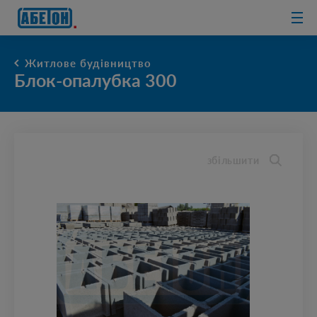
очисні споруди
Житлове будівництво
Блок-опалубка 300
збільшити