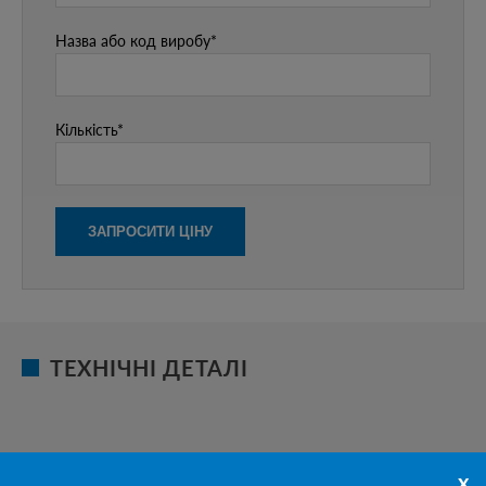
Назва або код виробу*
Кількість*
ТЕХНІЧНІ ДЕТАЛІ
x
НОМЕНКЛА
ШИРИНА
ДОВЖИН
ВИСОТА,
МІЦНІСТЬ НА
ВАГА,