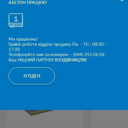
ТУРА
, ММ
А, ММ
ММ
СТИСНЕННЯ, МПа
КГ
АБЕТОН ПРАЦЮЄ!
Блок-
опалубка
300
500
250
5
22,5
300
Ми працюємо!
Графік роботи відділу продажу Пн. – Пт.: 08.00 –
КАТЕГОРІЇ ПРОДУКТІВ
17.00
Телефонуйте нам за номером – (044) 355 06 06
Ваш МІЦНИЙ ПАРТНЕР
В БУДІВНИЦТВІ
!
ЗГОДЕН