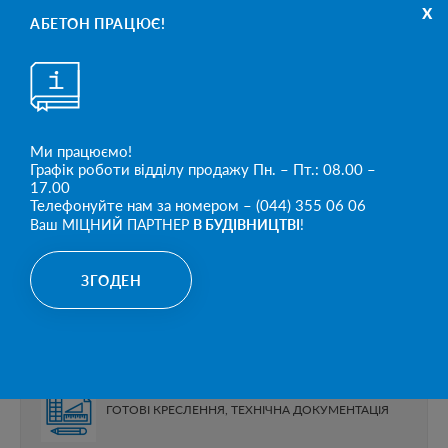
x
АБЕТОН
— МІЦНИЙ ПАРТНЕР
В
АБЕТОН ПРАЦЮЄ!
ПРОЄКТУВАННІ!
ВАШІ ІДЕЇ – НАШІ РІШЕННЯ.
СТВОРЮЄМО ПРОЄКТИ РАЗОМ.
Ми працюємо!
Графік роботи відділу продажу Пн. – Пт.: 08.00 –
ЩО МИ ПРОПОНУЄМО ПРОЄКТАНТАМ:
17.00
Телефонуйте нам за номером – (044) 355 06 06
Ваш МІЦНИЙ ПАРТНЕР
В БУДІВНИЦТВІ
!
БЕЗКОШТОВНА ТЕХНІЧНА ПІДТРИМКА НА ВСІХ
ЕТАПАХ РОЗРОБКИ ПРОЄКТУ
ЗГОДЕН
ІНДИВІДУАЛЬНІ ІНЖЕНЕРНІ РІШЕННЯ ПІД
КОНКРЕТНІ ПОТРЕБИ
ГОТОВІ КРЕСЛЕННЯ, ТЕХНІЧНА ДОКУМЕНТАЦІЯ