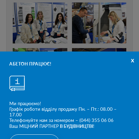
x
АБЕТОН ПРАЦЮЄ!
Ми працюємо!
Графік роботи відділу продажу Пн. – Пт.: 08.00 –
17.00
Телефонуйте нам за номером – (044) 355 06 06
Ваш МІЦНИЙ ПАРТНЕР
В БУДІВНИЦТВІ
!