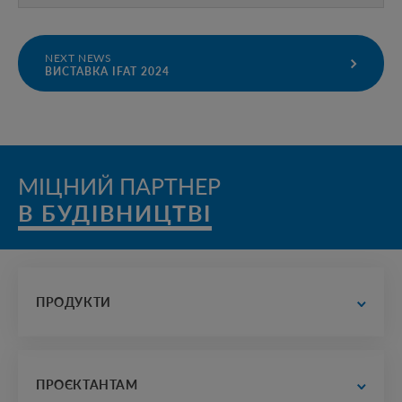
NEXT NEWS
ВИСТАВКА IFAT 2024
МІЦНИЙ ПАРТНЕР
В БУДІВНИЦТВІ
ПРОДУКТИ
водопостачання та водовідведення
дорожне будівництво
ПРОЄКТАНТАМ
електрика, зв'язок і теплопостачання