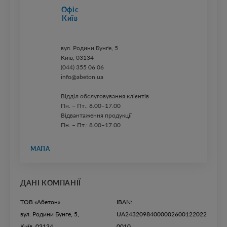
Офіс
Київ
вул. ​Родини Бунґе, 5
Київ, 03134
(044) 355 06 06
info@abeton.ua
Відділ обслуговування клієнтів
Пн. – Пт.: 8.00–17.00
Відвантаження продукції
Пн. – Пт.: 8.00–17.00
МАПА
ДАНІ КОМПАНІЇ
ТОВ «Абетон»
IBAN:
вул. Родини Бунге, 5,
UA24320984000002600122022
Київ, 03134
0010