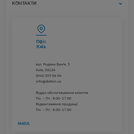
прайс-листи
КОНТАКТИ
Офіс
Київ
вул. ​Родини Бунґе, 5
Київ, 03134
(044) 355 06 06
info@abeton.ua
Відділ обслуговування клієнтів
Пн. – Пт.: 8.00–17.00
Відвантаження продукції
Пн. – Пт.: 8.00–17.00
МАПА