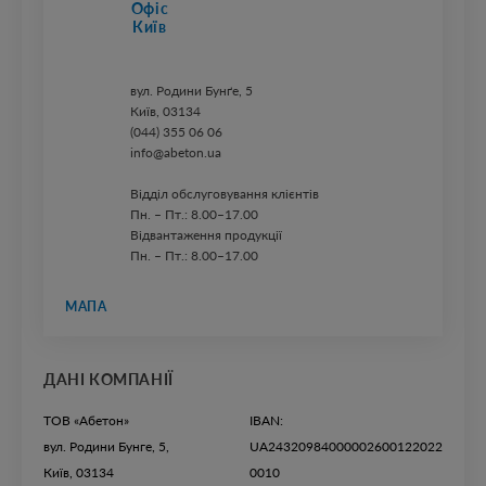
Офіс
Київ
вул. ​Родини Бунґе, 5
Київ, 03134
(044) 355 06 06
info@abeton.ua
Відділ обслуговування клієнтів
Пн. – Пт.: 8.00–17.00
Відвантаження продукції
Пн. – Пт.: 8.00–17.00
МАПА
ДАНІ КОМПАНІЇ
ТОВ «Абетон»
IBAN:
вул. Родини Бунге, 5,
UA24320984000002600122022
Київ, 03134
0010