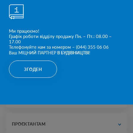
NEXT NEWS
АБЕТОН ВІТАЄ ЗІ СВЯТОМ ВЕСНИ!
Ми працюємо!
Графік роботи відділу продажу Пн. – Пт.: 08.00 –
17.00
Телефонуйте нам за номером – (044) 355 06 06
Ваш МІЦНИЙ ПАРТНЕР
В БУДІВНИЦТВІ
!
МІЦНИЙ ПАРТНЕР
В БУДІВНИЦТВІ
ЗГОДЕН
ПРОДУКТИ
водопостачання та водовідведення
дорожне будівництво
ПРОЄКТАНТАМ
електрика, зв'язок і теплопостачання