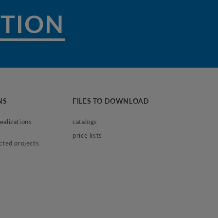
CTION
NS
FILES TO DOWNLOAD
alizations 
catalogs
price lists
ected projects