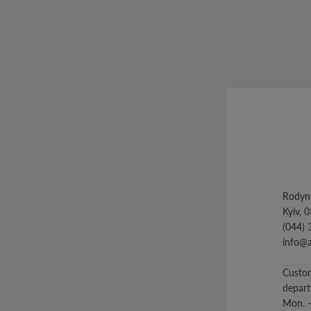
Rodyny
Kyiv, 
(044) 
info@
Custom
depar
Mon. -