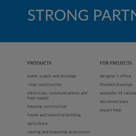
STRONG PART
PRODUCTS
FOR PROJECTS
water supply and drainage
designer's office
 road construction
finished drawings
electrician, communications and 
examples of calcula
heat supply
document base
housing construction
expert help
frame and industrial building
agriculture
casting and mounting accessories