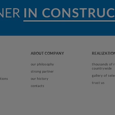
NER
IN CONSTRU
ABOUT COMPANY
REALIZATIO
our philosophy
thousands of re
countrywide
strong partner
gallery of sel
tions
our history
trust us
contacts