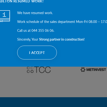
ABETON RESUMED WORK!
We have resumed work.
Work schedule of the sales department Mon-Fri 08.00 – 17.
Call us at 044 355 06 06.
Sincerely, Your
Strong partner in construction!
I ACCEPT