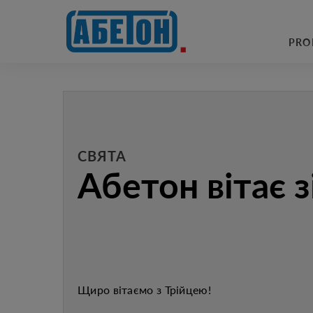
sewage treatment plants
PRO
СВЯТА
Абетон вітає з
Щиро вітаємо з Трійцею!