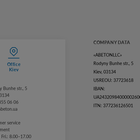
COMPANY DATA
«ABETONLLC»
Rodyny Bunhe str., 5
Office
Kiev
Kiev, 03134
USREOU: 37723618
 Bunhe str., 5
IBAN:
03134
UA2432098400000260
355 06 06
ITN: 377236126501
abeton.ua
er service
tment
 Fri.: 8.00–17.00