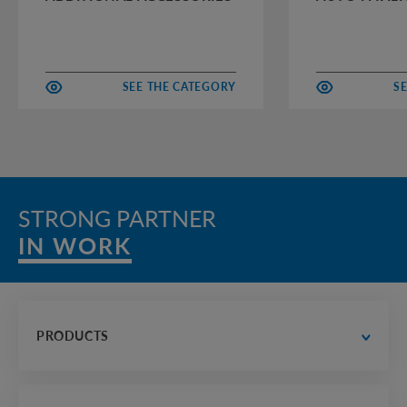
SEE THE CATEGORY
S
STRONG PARTNER
IN WORK
PRODUCTS
water supply and drainage
 road construction