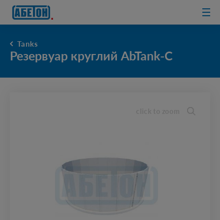
sewage
treatment
plants
Tanks
Резервуар круглий AbTank-C
click to zoom