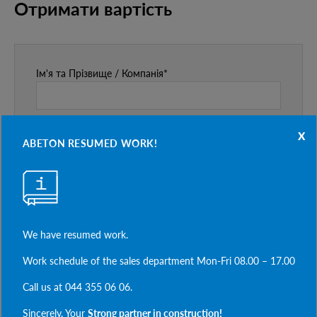
Отримати вартість
Ім'я та Прізвище / Компанія*
Номер телефону*
x
ABETON RESUMED WORK!
Назва або код виробу*
We have resumed work.
Кількість*
Work schedule of the sales department Mon-Fri 08.00 – 17.00
Call us at 044 355 06 06.
Sincerely, Your
Strong partner in construction!