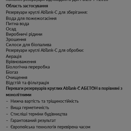
Область застосування
Резервуари круглі AbTank-C для зберігання:
Вода для пожежогасіння
Питна вода
Осад
Виробничі рідини
Зрошення
Силоси для біопалива
Резервуари круглі AbTank-C для обробки:
Аерація
Врівноваження
Біологічна переробка
Біогаз
Очищення
Відстій та фільтрація
Переваги резервуарів круглих AbTank-C АБЕТОН в порівняні з
монолітними
– Нижча вартість та тріщиностійкість
– Вища герметичність
– Стисліші терміни будівництва
– Гарантований результат
– Європейська технологія перевірена часом