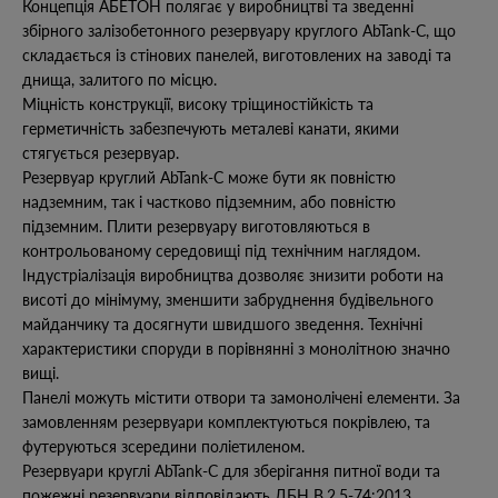
Концепція АБЕТОН полягає у виробництві та зведенні
збірного залізобетонного резервуару круглого AbTank-C, що
складається із стінових панелей, виготовлених на заводі та
днища, залитого по місцю.
Міцність конструкції, високу тріщиностійкість та
герметичність забезпечують металеві канати, якими
стягується резервуар.
Резервуар круглий AbTank-C може бути як повністю
надземним, так і частково підземним, або повністю
підземним. Плити резервуару виготовляються в
контрольованому середовищі під технічним наглядом.
Індустріалізація виробництва дозволяє знизити роботи на
висоті до мінімуму, зменшити забруднення будівельного
майданчику та досягнути швидшого зведення. Технічні
характеристики споруди в порівнянні з монолітною значно
вищі.
Панелі можуть містити отвори та замонолічені елементи. За
замовленням резервуари комплектуються покрівлею, та
футеруються зсередини поліетиленом.
Резервуари круглі AbTank-C для зберігання питної води та
пожежні резервуари відповідають ДБН В.2.5-74:2013