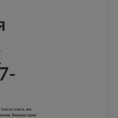
я
К
7-
плоска плита, яка
аналів. Використання