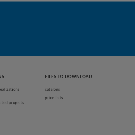
NS
FILES TO DOWNLOAD
alizations 
catalogs
price lists
ected projects