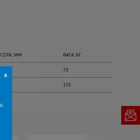
СОТА, ММ
ВАГА, КГ
73
x
0
175
00