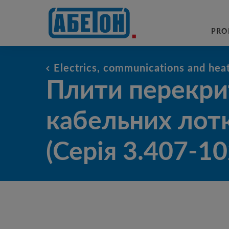
sewage treatment plants
PRO
Плити перекриття кабельних ло
Electrics, communications and hea
3.407-102)
Плити перекри
кабельних лот
(Серія 3.407-10