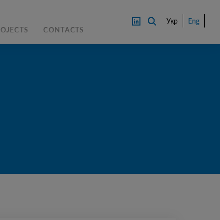
Укр
Eng
ROJECTS
CONTACTS
WNLOAD 
CONTACT AN 
PRICE
EXPERTS
LOA
DOWNL
АЙС
OAD