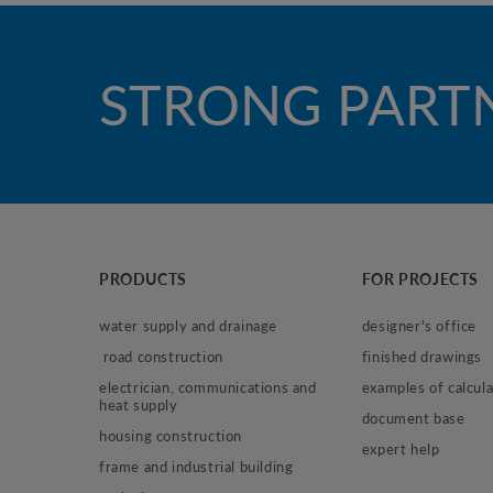
STRONG PART
PRODUCTS
FOR PROJECTS
water supply and drainage
designer's office
 road construction
finished drawings
electrician, communications and 
examples of calcula
heat supply
document base
housing construction
expert help
frame and industrial building