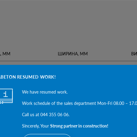
, ММ
ШИРИНА, ММ
ВИ
495
60
ABETON RESUMED WORK!
500
16
We have resumed work.
Work schedule of the sales department Mon-Fri 08.00 – 17.
Call us at 044 355 06 06.
Sincerely, Your
Strong partner in construction!