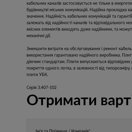
кабельних каналів застосовується не тільки в енергетич
будівництві міських комунікацій. Надійна прокладка ка
значення. Надійність кабельних комунікацій та гаранті
залежать від надійності каналів та відповідального м
якісних елементів виходять дуже надійними, та можут
механічні дії.
Зменшити витрати на обслуговування і ремонт кабель
використання гарантовано надійного виробника. Плит
діючим стандартам. Плити випускаються відповідних р
покриття одного лотка, в залежності від типорозміру,
плити УБК.
Серія 3.407-102
Отримати варт
Ім'я та Прізвище / Компанія*