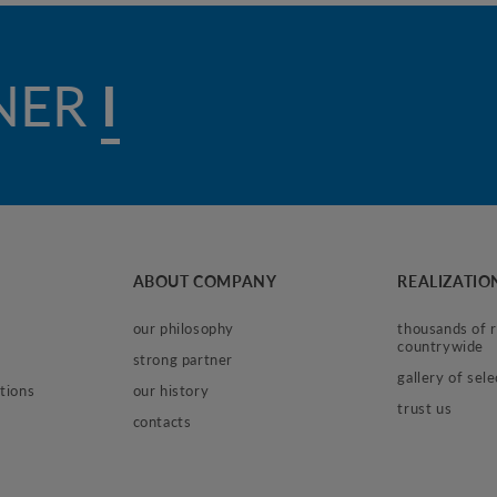
NER
IN CONST
ABOUT COMPANY
REALIZATIO
our philosophy
thousands of re
countrywide
strong partner
gallery of sel
tions
our history
trust us
contacts