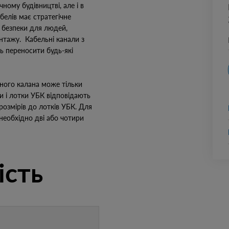
ному будівництві, але і в
белів має стратегічне
ї безпеки для людей,
онтажу. Кабельні канали з
ь переносити будь-які
ного калана може тільки
и і лотки УБК відповідають
озмірів до лотків УБК. Для
 необхідно дві або чотири
ість