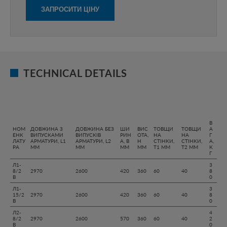
TECHNICAL DETAILS
В
НОМ
ДОВЖИНА З
ДОВЖИНА БЕЗ
ШИ
ВИС
ТОВЩИ
ТОВЩИ
А
ЕНК
ВИПУСКАМИ
ВИПУСКІВ
РИН
ОТА,
НА
НА
Г
ЛАТУ
АРМАТУРИ, L1
АРМАТУРИ, L2
А, B
H
СТІНКИ,
СТІНКИ,
А,
РА
ММ
ММ
ММ
ММ
T1 ММ
T2 ММ
К
Г
Л1-
3
8/2
2970
2600
420
360
60
40
8
В
0
Л1-
3
15/2
2970
2600
420
360
60
40
8
В
0
Л2-
4
8/2
2970
2600
570
360
60
40
2
В
0