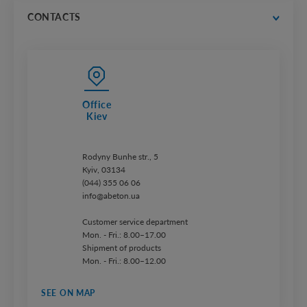
price lists
CONTACTS
Office
Kiev
Rodyny Bunhe str., 5
Kyiv, 03134
(044) 355 06 06
info@abeton.ua
Customer service department
Mon. - Fri.: 8.00–17.00
Shipment of products
Mon. - Fri.: 8.00–12.00
SEE ON MAP