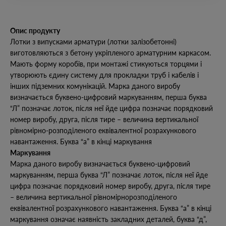
Опис продукту
Лотки з випусками арматури (лотки залізобетонні)
виготовляються з бетону укріпленого арматурним каркасом.
Мають форму коробів, при монтажі стикуються торцями і
утворюють єдину систему для прокладки труб і кабелів і
інших підземних комунікацій. Марка даного виробу
визначається буквено-цифровий маркуванням, перша буква
“Л” позначає лоток, після неї йде цифра позначає порядковий
номер виробу, друга, після тире – величина вертикальної
рівномірно-розподіленого еквівалентної розрахункового
навантаження. Буква “а” в кінці маркування
Маркування
Марка даного виробу визначається буквено-цифровий
маркуванням, перша буква “Л” позначає лоток, після неї йде
цифра позначає порядковий номер виробу, друга, після тире
– величина вертикальної рівномірнорозподіленого
еквівалентної розрахункового навантаження. Буква “а” в кінці
маркування означає наявність закладних деталей, буква “д”,