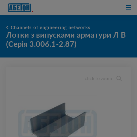
sewage
treatment
plants
Channels of engineering networks
Лотки з випусками арматури Л В
(Серія 3.006.1-2.87)
click to zoom