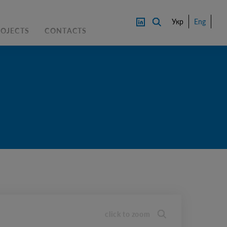
Укр
Eng
ROJECTS
CONTACTS
PRICE
CONTACT AN EXPERTS
DOWNL
OAD
click to zoom