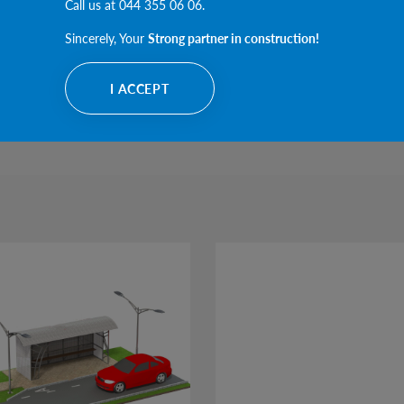
Call us at 044 355 06 06.
1300
1300
2010
580
480
Sincerely, Your
Strong partner in construction!
1600
1600
2030
830
730
I ACCEPT
1600
1600
2030
830
730