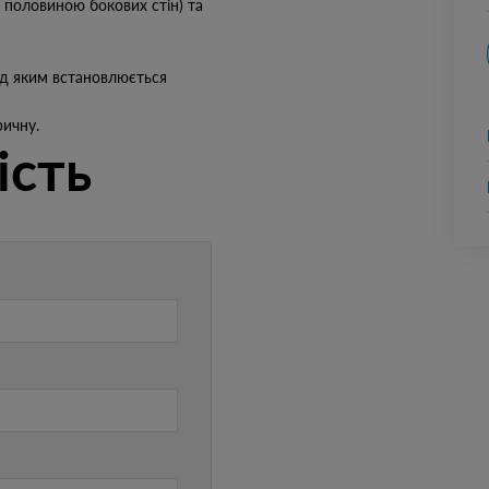
 половиною бокових стін) та
ад яким встановлюється
ичну.
ість