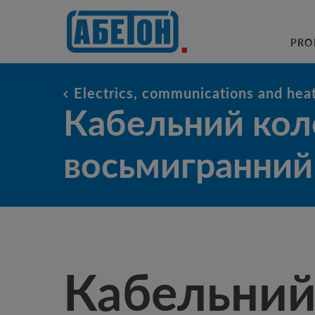
sewage treatment plants
PRO
Electrics, communications and hea
Кабельний колодязь восьмигр
Кабельний кол
восьмигранни
Кабельни