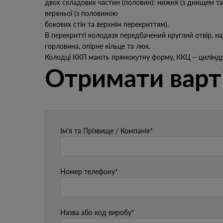
двох складових частин (половин): нижня (з днищем та
верхньої (з половиною
бокових стін та верхнім перекриттям).
В перекритті колодязя передбачений круглий отвір, н
горловина, опірне кільце та люк.
Колодці ККП мають прямокутну форму, ККЦ – циліндр
Отримати варт
Ім'я та Прізвище / Компанія*
Номер телефону*
Назва або код виробу*