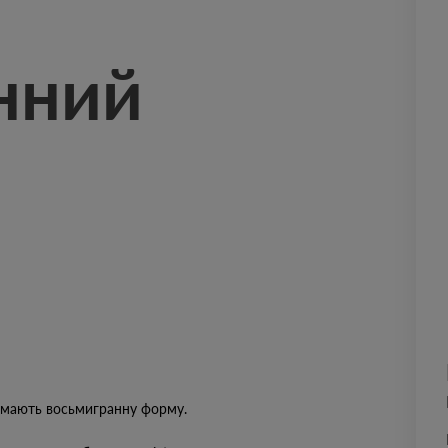
нний
5 мають восьмигранну форму.