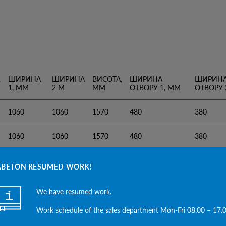
,
ШИРИНА
ШИРИНА
ВИСОТА,
ШИРИНА
ШИРИН
1, ММ
2 М
ММ
ОТВОРУ 1, ММ
ОТВОРУ 
1060
1060
1570
480
380
1060
1060
1570
480
380
1160
1160
1810
480
380
ABETON RESUMED WORK!
1160
1160
1810
480
380
We have resumed work.
1300
1300
2010
580
480
Work schedule of the sales department Mon-Fri 08.00 – 17.