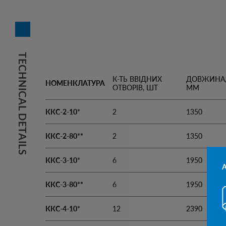
TECHNICAL DETAILS
К-ТЬ ВВІДНИХ
ДОВЖИНА
НОМЕНКЛАТУРА
ОТВОРІВ, ШТ
ММ
ККС-2-10*
2
1350
ККС-2-80**
2
1350
ККС-3-10*
6
1950
ККС-3-80**
6
1950
ККС-4-10*
12
2390