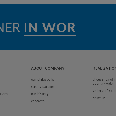
NER
ABOUT COMPANY
REALIZATIO
our philosophy
thousands of re
countrywide
strong partner
gallery of sel
tions
our history
trust us
contacts