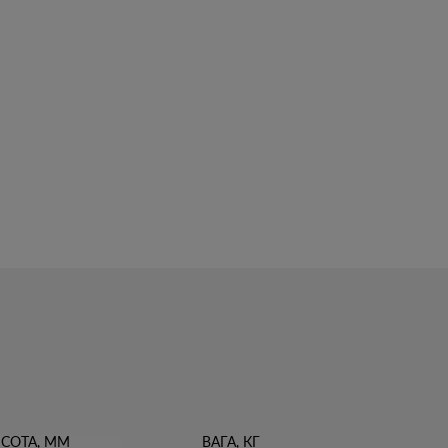
СОТА, ММ
ВАГА, КГ