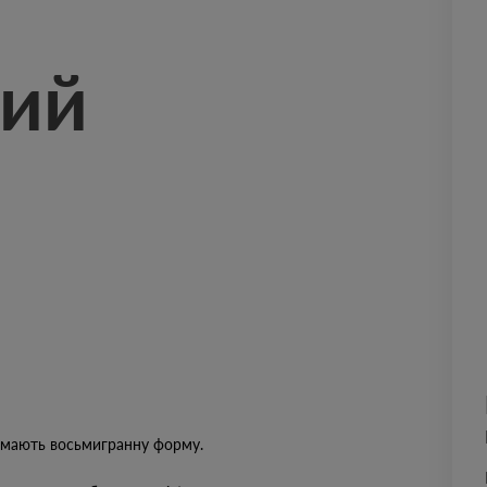
ний
5 мають восьмигранну форму.