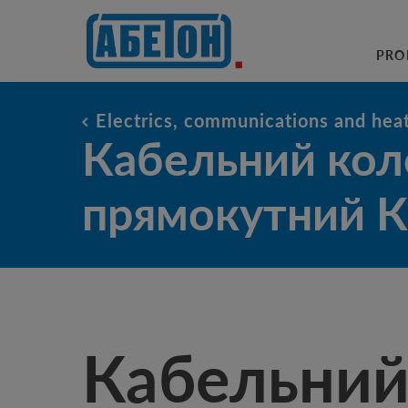
sewage treatment plants
PRO
Electrics, communications and hea
Кабельний колодязь прямокут
Кабельний кол
прямокутний 
Кабельни