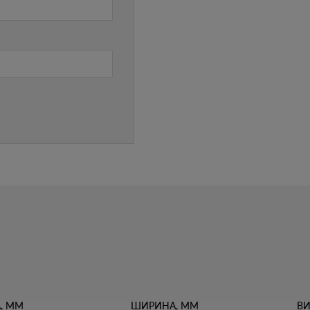
, ММ
ШИРИНА, ММ
ВИ