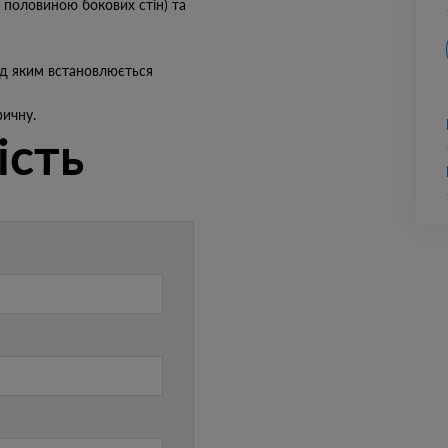
 половиною бокових стін) та
ад яким встановлюється
ичну.
ість