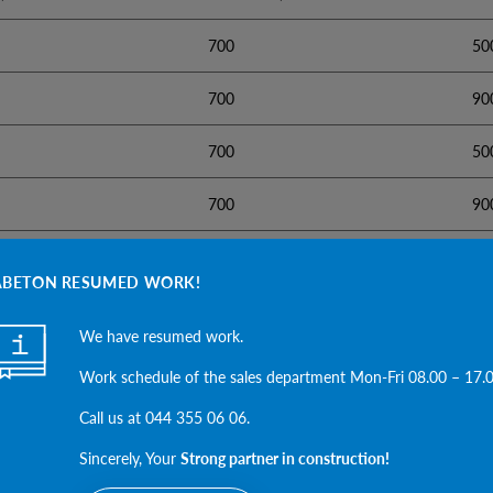
700
50
700
90
700
50
700
90
700
50
ABETON RESUMED WORK!
700
90
We have resumed work.
Work schedule of the sales department Mon-Fri 08.00 – 17.
Call us at 044 355 06 06.
Sincerely, Your
Strong partner in construction!