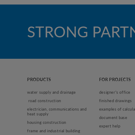
STRONG PART
PRODUCTS
FOR PROJECTS
water supply and drainage
designer's office
 road construction
finished drawings
electrician, communications and 
examples of calcula
heat supply
document base
housing construction
expert help
frame and industrial building