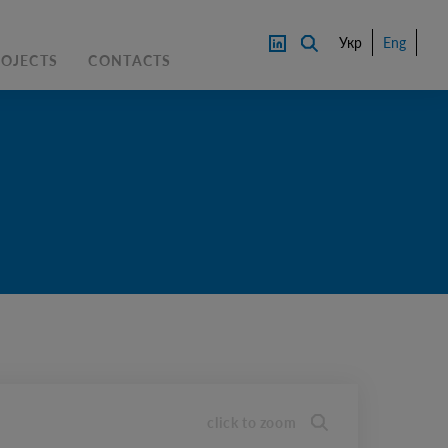
Укр
Eng
ROJECTS
CONTACTS
PRICE
CONTACT AN EXPERTS
DOWNL
OAD
click to zoom