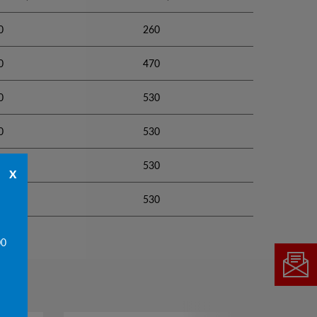
0
260
0
470
0
530
0
530
0
530
x
0
530
00