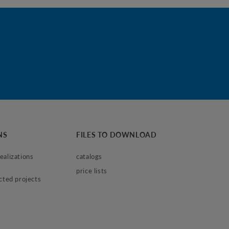
NS
FILES TO DOWNLOAD
alizations 
catalogs
price lists
ected projects