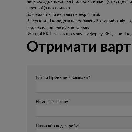
двох складових частин (половин): нижня (з днищем та
верхньої (з половиною
бокових стін та верхнім перекриттям).
В перекритті колодязя передбачений круглий отвір, н
горловина, опірне кільце та люк.
Колодці ККП мають прямокутну форму, ККЦ – циліндр
Отримати варт
Ім'я та Прізвище / Компанія*
Номер телефону*
Назва або код виробу*