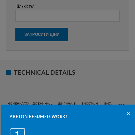
Кількість*
TECHNICAL DETAILS
НОМЕНКЛАТУ
ДОВЖИНА, L
ШИРИНА, B
ВИСОТА, H
ВАГА,
КОД
РА
ММ
ММ
ММ
КГ
x
ABETON RESUMED WORK!
00000
Ф-1
1100/700
750
700
900
2