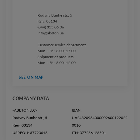
Rodyny Bunhe str., 5
Kyiv, 03134
(044) 355 06 06
info@abeton.ua
Customer service department
Mon. - Fri.: 8.00–17.00
Shipment of products
Mon. - Fri.: 8.00–12.00
SEE ON MAP
COMPANY DATA
«ABETONLLC»
IBAN:
Rodyny Bunhe str., 5
UA24320984000002600122022
Kiev, 03134
0010
USREOU: 37723618
ITN: 377236126501