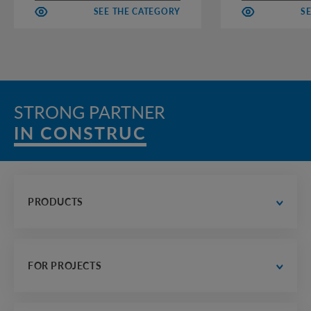
SEE THE CATEGORY
S
STRONG PARTNER
IN CONSTRUCTIO
PRODUCTS
water supply and drainage
 road construction
FOR PROJECTS
electrician, communications and heat supply
housing construction
designer's office