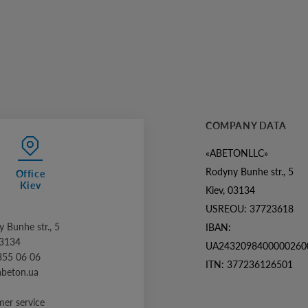
COMPANY DATA
«ABETONLLC»
Rodyny Bunhe str., 5
Office
Kiev
Kiev, 03134
USREOU: 37723618
 Bunhe str., 5
IBAN:
03134
UA2432098400000260
355 06 06
ITN: 377236126501
abeton.ua
er service