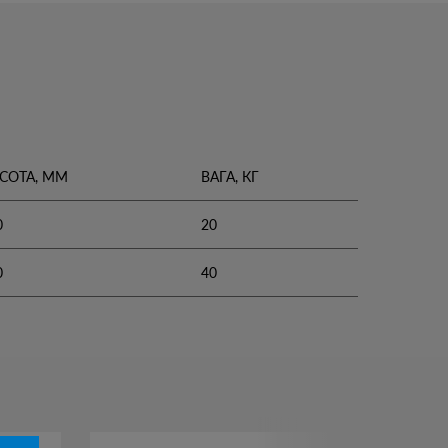
СОТА, ММ
ВАГА, КГ
0
20
0
40