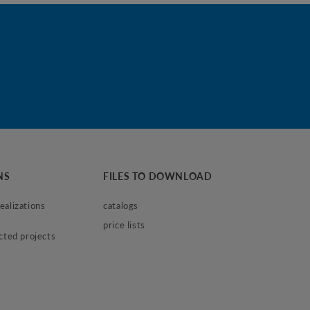
NS
FILES TO DOWNLOAD
alizations 
catalogs
price lists
ected projects