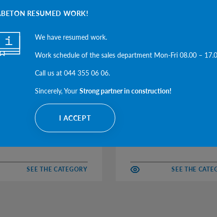
ABETON RESUMED WORK!
We have resumed work.
Work schedule of the sales department Mon-Fri 08.00 – 17.
Call us at 044 355 06 06.
Sincerely, Your
Strong partner in construction!
I ACCEPT
O PAVILIONS
BARS
SEE THE CATEGORY
SEE THE CAT