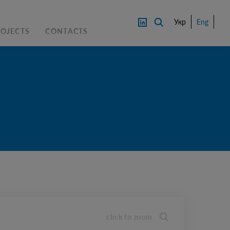
Укр
Eng
ROJECTS
CONTACTS
PRICE
CONTACT AN EXPERTS
DOWNL
OAD
click to zoom