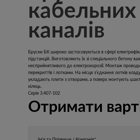
кабельних
каналів
Бруски БК широко застосовуються в сфері електрифікаці
підстанцій. Виготовляють їх зі спеціального бетону ва
несприйнятливого до електрокорозії. Монтаж проводи
перекриттів і лотками. На місця з’єднання лотків клад
укладають плити з отворами, а поверх монтують шахт
кілець.
Серія 3.407-102
Отримати варт
Ім'я та Прізвище / Компанія*