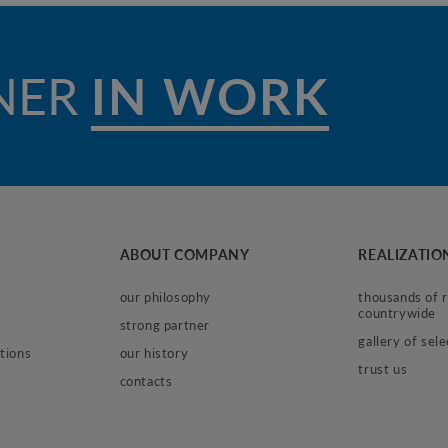
NER
IN CO
ABOUT COMPANY
REALIZATIO
our philosophy
thousands of re
countrywide
strong partner
gallery of sel
tions
our history
trust us
contacts