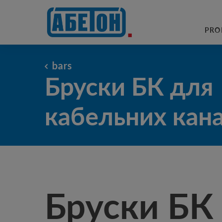
sewage treatment plants
PRO
bars
Бруски БК для кабельних кана
Бруски БК для
кабельних кана
Бруски БК