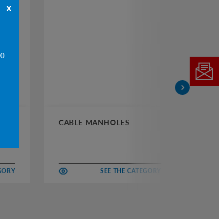
x
00
CABLE MANHOLES
CH
EGORY
SEE THE CATEGORY